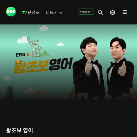
편성표
더보기
왕초보 영어