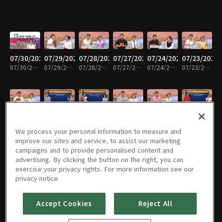
07/30/2026
07/29/2026
07/28/2026
07/27/2026
07/24/2026
07/23/2026
07/30/2026 • 30분
07/29/2026 • 30분
07/28/2026 • 30분
07/27/2026 • 30분
07/24/2026 • 29분
07/23/2026 • 30분
07/22/2026
07/21/2026
07/20/2026
07/17/2026
07/16/2026
07/15/2026
07/22/2026 • 29분
07/21/2026 • 29분
07/20/2026 • 30분
07/17/2026 • 28분
07/16/2026 • 30분
07/15/2026 • 29분
We process your personal information to measure and
improve our sites and service, to assist our marketing
campaigns and to provide personalised content and
advertising. By clicking the button on the right, you can
exercise your privacy rights. For more information see our
07/14/2026
07/13/2026
07/10/2026
07/09/2026
07/08/2026
07/07/2026
privacy notice
07/14/2026 • 30분
07/13/2026 • 30분
07/10/2026 • 30분
07/09/2026 • 29분
07/08/2026 • 30분
07/07/2026 • 29분
Accept Cookies
Reject All