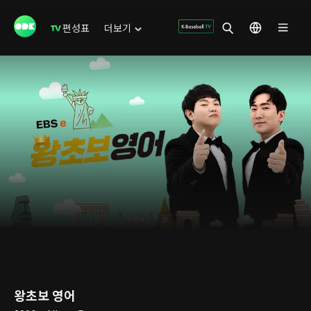
편성표
더보기
왕초보 영어