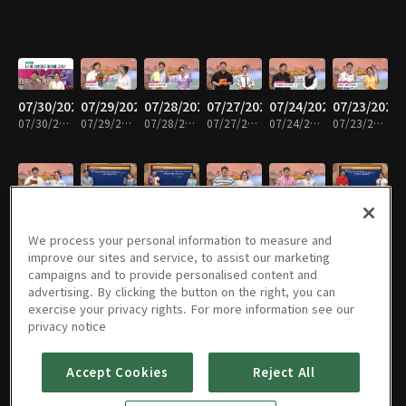
07/30/2026
07/29/2026
07/28/2026
07/27/2026
07/24/2026
07/23/2026
07/30/2026 • 30분
07/29/2026 • 30분
07/28/2026 • 30분
07/27/2026 • 30분
07/24/2026 • 29분
07/23/2026 • 30분
07/22/2026
07/21/2026
07/20/2026
07/17/2026
07/16/2026
07/15/2026
07/22/2026 • 29분
07/21/2026 • 29분
07/20/2026 • 30분
07/17/2026 • 28분
07/16/2026 • 30분
07/15/2026 • 29분
We process your personal information to measure and
improve our sites and service, to assist our marketing
campaigns and to provide personalised content and
advertising. By clicking the button on the right, you can
exercise your privacy rights. For more information see our
07/14/2026
07/13/2026
07/10/2026
07/09/2026
07/08/2026
07/07/2026
privacy notice
07/14/2026 • 30분
07/13/2026 • 30분
07/10/2026 • 30분
07/09/2026 • 29분
07/08/2026 • 30분
07/07/2026 • 29분
Accept Cookies
Reject All