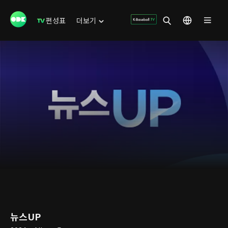
편성표
더보기
뉴스UP