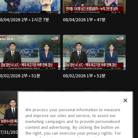
8/04/2026 2부 • 1시간 7분
08/04/2026 1부 • 47분
8/02/2026 2부 • 51분
08/02/2026 1부 • 52분
We process your personal information to measure
and improve our sites and service, to assist our
marketing campaigns and to provide personalised
content and advertising. By clicking the button on
7/31/2026 2부 • 1시간 7분
07/31/2026 1부 • 46분
the right, you can exercise your privacy rights. For