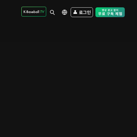
로그인
Free Trial - Sk