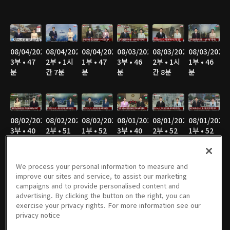
08/04/2026
08/04/2026
08/04/2026
08/03/2026
08/03/2026
08/03/2026
3부 • 47
2부 • 1시
1부 • 47
3부 • 46
2부 • 1시
1부 • 46
분
간 7분
분
분
간 8분
분
08/02/2026
08/02/2026
08/02/2026
08/01/2026
08/01/2026
08/01/2026
3부 • 40
2부 • 51
1부 • 52
3부 • 40
2부 • 52
1부 • 52
분
분
분
분
분
분
We process your personal information to measure and
improve our sites and service, to assist our marketing
campaigns and to provide personalised content and
07/31/2026
07/31/2026
07/31/2026
07/30/2026
07/30/2026
07/30/2026
advertising. By clicking the button on the right, you can
3부 • 45
2부 • 1시
1부 • 46
3부 • 45
2부 • 1시
1부 • 46
exercise your privacy rights. For more information see our
분
간 7분
분
분
간 7분
분
privacy notice