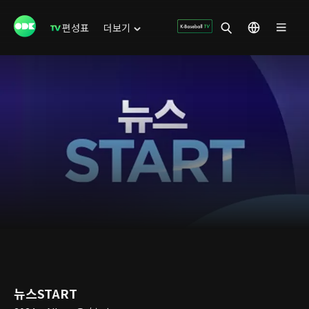
편성표
더보기
뉴스START