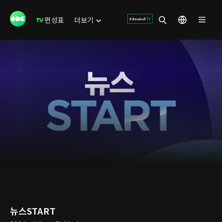
편성표
더보기
뉴스START