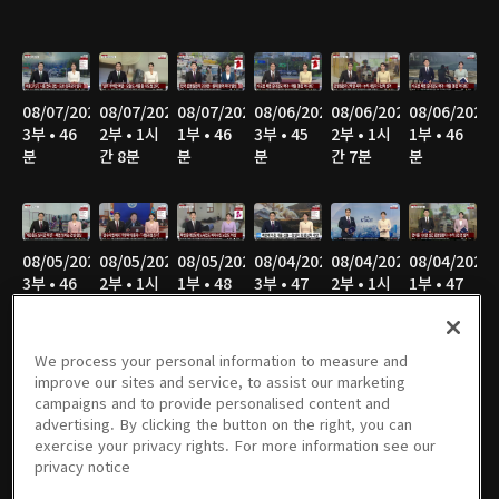
08/07/2026
08/07/2026
08/07/2026
08/06/2026
08/06/2026
08/06/2026
3부 • 46
2부 • 1시
1부 • 46
3부 • 45
2부 • 1시
1부 • 46
분
간 8분
분
분
간 7분
분
08/05/2026
08/05/2026
08/05/2026
08/04/2026
08/04/2026
08/04/2026
3부 • 46
2부 • 1시
1부 • 48
3부 • 47
2부 • 1시
1부 • 47
분
간 7분
분
분
간 7분
분
We process your personal information to measure and
improve our sites and service, to assist our marketing
campaigns and to provide personalised content and
08/03/2026
08/03/2026
08/03/2026
08/02/2026
08/02/2026
08/02/2026
advertising. By clicking the button on the right, you can
3부 • 46
2부 • 1시
1부 • 46
3부 • 40
2부 • 51
1부 • 52
exercise your privacy rights. For more information see our
분
간 8분
분
분
분
분
privacy notice