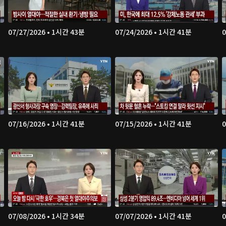
07/27/2026 • 1시간 43분
07/24/2026 • 1시간 41분
0
07/16/2026 • 1시간 41분
07/15/2026 • 1시간 41분
0
07/08/2026 • 1시간 34분
07/07/2026 • 1시간 41분
0