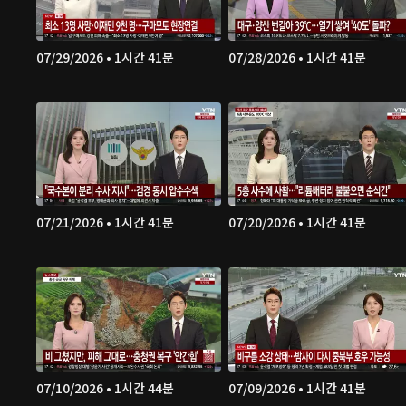
07/29/2026 • 1시간 41분
07/28/2026 • 1시간 41분
07/21/2026 • 1시간 41분
07/20/2026 • 1시간 41분
07/10/2026 • 1시간 44분
07/09/2026 • 1시간 41분