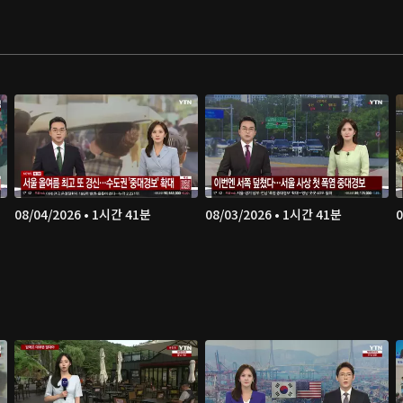
08/04/2026 • 1시간 41분
08/03/2026 • 1시간 41분
0