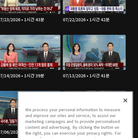
7/23/2026 • 1시간 43분
07/22/2026 • 1시간 42분
7/14/2026 • 1시간 39분
07/13/2026 • 1시간 41분
We process your personal information to measure
and improve our sites and service, to assist our
marketing campaigns and to provide personalised
content and advertising. By clicking the button on
7/06/2026 • 1시간 41분
07/03/2026 • 1시간 42분
the right, you can exercise your privacy rights. For