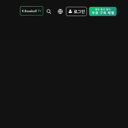
로그인
Free Trial - Sk