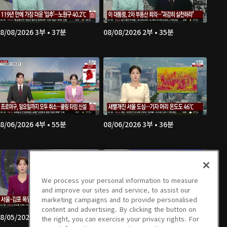
8/08/2026 3부 • 37분
08/08/2026 2부 • 35분
8/06/2026 4부 • 55분
08/06/2026 3부 • 36분
We process your personal information to measure
and improve our sites and service, to assist our
marketing campaigns and to provide personalised
content and advertising. By clicking the button on
8/05/2026 2부 • 34분
08/05/2026 1부 • 51분
the right, you can exercise your privacy rights. For