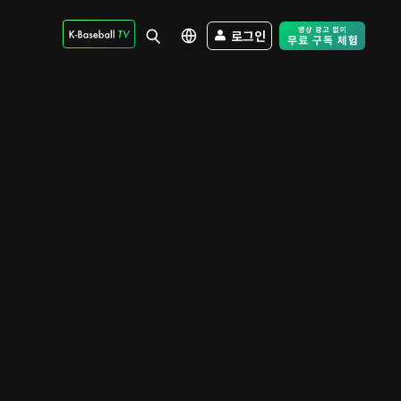
로그인
Free Trial - Sk