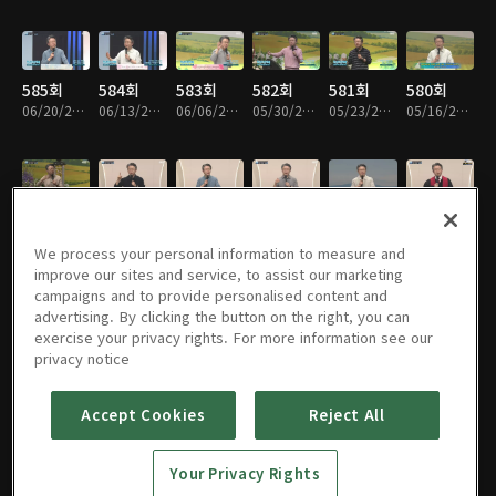
585회
584회
583회
582회
581회
580회
06/20/2026 • 24분
06/13/2026 • 25분
06/06/2026 • 25분
05/30/2026 • 24분
05/23/2026 • 25분
05/16/2026 • 24분
579회
578회
577회
576회
575회
574회
05/09/2026 • 25분
05/02/2026 • 24분
04/25/2026 • 25분
04/18/2026 • 25분
04/11/2026 • 25분
04/04/2026 • 25분
We process your personal information to measure and
improve our sites and service, to assist our marketing
campaigns and to provide personalised content and
advertising. By clicking the button on the right, you can
exercise your privacy rights. For more information see our
573회
572회
571회
570회
569회
568회
privacy notice
03/28/2026 • 25분
03/21/2026 • 25분
03/14/2026 • 25분
03/07/2026 • 25분
02/28/2026 • 25분
02/21/2026 • 24분
Accept Cookies
Reject All
568회
567회
566회
565회
564회
563회
Your Privacy Rights
02/14/2026 • 25분
02/07/2026 • 24분
01/31/2026 • 24분
01/24/2026 • 25분
01/17/2026 • 24분
01/10/2026 • 25분