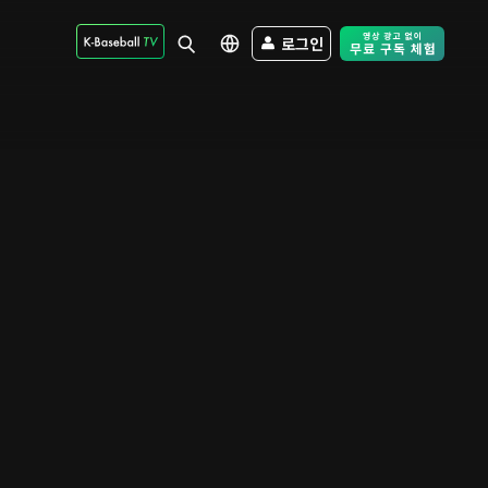
로그인
Free Trial - Sk