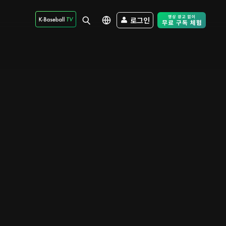
로그인
Free Trial - Sk