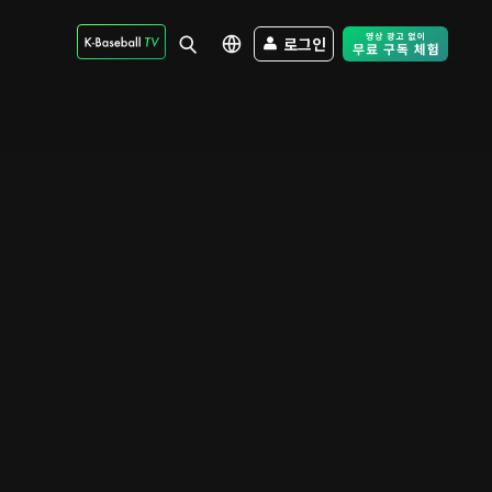
로그인
Free Trial - Sk