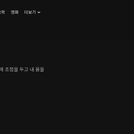
오락
영화
더보기
에 초점을 두고 내 몸을