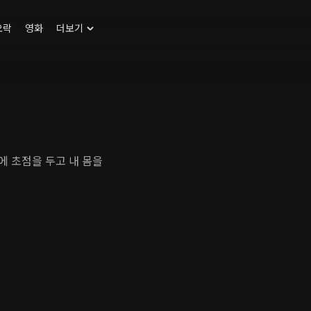
오락
영화
더보기
에 초점을 두고 내 몸을