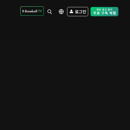
로그인
Free Trial - Sk