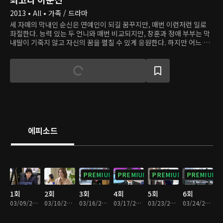
2013 • All • 가족 / 드라마
세 자매의 막내인 순신은 연예인이 되길 꿈꾸지만, 매번 이런저런 일로
좌절한다. 능력 있는 두 언니와 매번 비교되지만, 창훈과 정애 부부는 막
내딸이 기죽지 않고 자신의 꿈을 펼칠 수 있게 응원한다. 하지만 어느 날,
불의의 사고로 창훈이 세상을 떠나면서 정애와 세 자매는 예상치 못한 운
명의 소용돌이에 휘말린다. 그 와중에 순신은 연예계 마이더스의 손으로
불리는 기획사 대표 신준호에게 발탁되어 마침내 꿈에 그리던 데뷔에 성
공한다.
에피소드
PREMIUM
PREMIUM
PREMIUM
PREMIUM
1회
2회
3회
4회
5회
6회
03/09/2013 • 1시간 4분
03/10/2013 • 1시간 3분
03/16/2013 • 1시간 3분
03/17/2013 • 1시간 4분
03/23/2013 • 1시간 3분
03/24/2013 • 1시간 3분