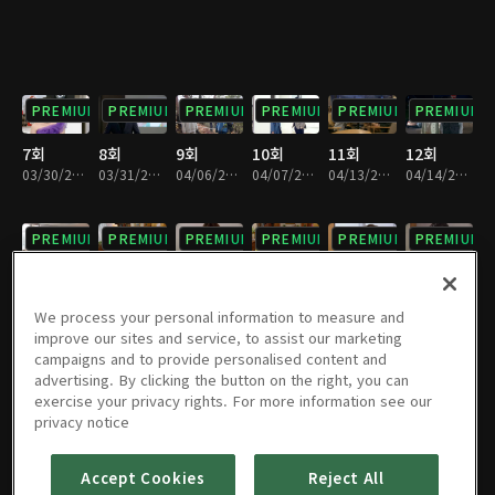
PREMIUM
PREMIUM
PREMIUM
PREMIUM
PREMIUM
PREMIUM
7회
8회
9회
10회
11회
12회
03/30/2013 • 1시간 3분
03/31/2013 • 1시간 3분
04/06/2013 • 1시간 3분
04/07/2013 • 1시간 3분
04/13/2013 • 1시간 3분
04/14/2013 • 1시간 3분
PREMIUM
PREMIUM
PREMIUM
PREMIUM
PREMIUM
PREMIUM
13회
14회
15회
16회
17회
18회
04/20/2013 • 1시간 3분
04/21/2013 • 1시간 3분
04/27/2013 • 1시간 4분
04/28/2013 • 1시간 4분
05/04/2013 • 1시간 2분
05/05/2013 • 1시간 3분
We process your personal information to measure and
improve our sites and service, to assist our marketing
campaigns and to provide personalised content and
PREMIUM
PREMIUM
PREMIUM
PREMIUM
PREMIUM
PREMIUM
advertising. By clicking the button on the right, you can
exercise your privacy rights. For more information see our
19회
20회
21회
22회
23회
24회
privacy notice
05/11/2013 • 1시간 2분
05/12/2013 • 1시간 3분
05/18/2013 • 1시간 4분
05/19/2013 • 1시간 3분
05/25/2013 • 1시간 3분
05/26/2013 • 1시간 4분
Accept Cookies
Reject All
PREMIUM
PREMIUM
PREMIUM
PREMIUM
PREMIUM
PREMIUM