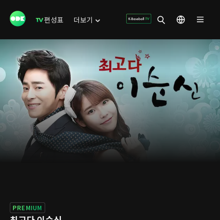
편성표
더보기
PREMIUM
최고다 이순신