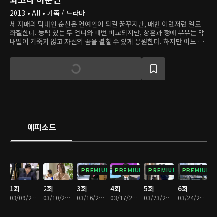
2013 • All • 가족 / 드라마
세 자매의 막내인 순신은 연예인이 되길 꿈꾸지만, 매번 이런저런 일로
좌절한다. 능력 있는 두 언니와 매번 비교되지만, 창훈과 정애 부부는 막
내딸이 기죽지 않고 자신의 꿈을 펼칠 수 있게 응원한다. 하지만 어느 날,
불의의 사고로 창훈이 세상을 떠나면서 정애와 세 자매는 예상치 못한 운
명의 소용돌이에 휘말린다. 그 와중에 순신은 연예계 마이더스의 손으로
불리는 기획사 대표 신준호에게 발탁되어 마침내 꿈에 그리던 데뷔에 성
공한다.
에피소드
PREMIUM
PREMIUM
PREMIUM
PREMIUM
1회
2회
3회
4회
5회
6회
03/09/2013 • 1시간 4분
03/10/2013 • 1시간 3분
03/16/2013 • 1시간 3분
03/17/2013 • 1시간 4분
03/23/2013 • 1시간 3분
03/24/2013 • 1시간 3분