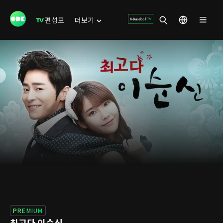
편성표
더보기
PREMIUM
최고다 이순신