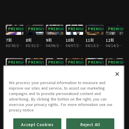
PREMIUM
PREMIUM
PREMIUM
PREMIUM
PREMIUM
PREMIUM
7회
8회
9회
10회
11회
12회
03/30/2013 • 1시간 3분
03/31/2013 • 1시간 3분
04/06/2013 • 1시간 3분
04/07/2013 • 1시간 3분
04/13/2013 • 1시간 3분
04/14/2013 • 1시간 3분
PREMIUM
PREMIUM
PREMIUM
PREMIUM
PREMIUM
PREMIUM
13회
14회
15회
16회
17회
18회
04/20/2013 • 1시간 3분
04/21/2013 • 1시간 3분
04/27/2013 • 1시간 4분
04/28/2013 • 1시간 4분
05/04/2013 • 1시간 2분
05/05/2013 • 1시간 3분
We process your personal information to measure and
improve our sites and service, to assist our marketing
campaigns and to provide personalised content and
PREMIUM
PREMIUM
PREMIUM
PREMIUM
PREMIUM
PREMIUM
advertising. By clicking the button on the right, you can
exercise your privacy rights. For more information see our
19회
20회
21회
22회
23회
24회
privacy notice
05/11/2013 • 1시간 2분
05/12/2013 • 1시간 3분
05/18/2013 • 1시간 4분
05/19/2013 • 1시간 3분
05/25/2013 • 1시간 3분
05/26/2013 • 1시간 4분
Accept Cookies
Reject All
PREMIUM
PREMIUM
PREMIUM
PREMIUM
PREMIUM
PREMIUM