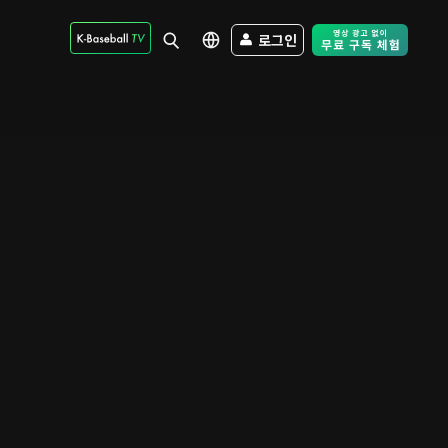
로그인
Free Trial - Sk