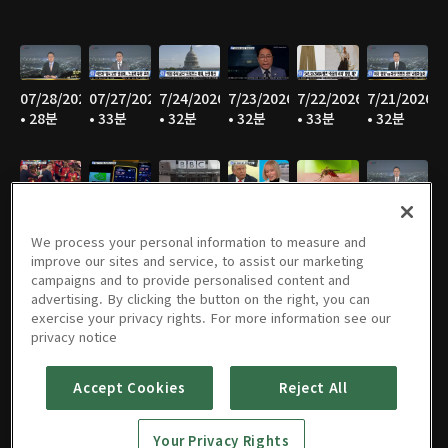
07/28/2026
07/27/2026
7/24/2026
7/23/2026
7/22/2026
7/21/2026
• 28분
• 33분
• 32분
• 32분
• 33분
• 32분
7/20/2026
7/17/2026
7/16/2026
7/15/2026
07/14/2026
07/13/2026
• 30분
• 30분
• 28분
• 31분
• 34분
• 33분
We process your personal information to measure and
improve our sites and service, to assist our marketing
campaigns and to provide personalised content and
advertising. By clicking the button on the right, you can
exercise your privacy rights. For more information see our
07/09/2026
07/08/2026
07/07/2026
07/06/2026
07/02/2026
07/01/2026
privacy notice
• 32분
• 32분
• 31분
• 32분
• 34분
• 35분
Accept Cookies
Reject All
Your Privacy Rights
06/30/2026
06/29/2026
06/26/2026
06/25/2026
06/24/2026
06/23/2026