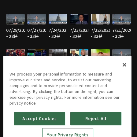
07/28/2026
07/27/2026
7/24/2026
7/23/2026
7/22/2026
7/21/2026
• 28분
• 33분
• 32분
• 32분
• 33분
• 32분
7/20/2026
7/17/2026
7/16/2026
7/15/2026
07/14/2026
07/13/2026
• 30분
• 30분
• 28분
• 31분
• 34분
• 33분
We process your personal information to measure and
improve our sites and service, to assist our marketing
campaigns and to provide personalised content and
advertising. By clicking the button on the right, you can
exercise your privacy rights. For more information see our
07/09/2026
07/08/2026
07/07/2026
07/06/2026
07/02/2026
07/01/2026
privacy notice
• 32분
• 32분
• 31분
• 32분
• 34분
• 35분
Accept Cookies
Reject All
Your Privacy Rights
06/30/2026
06/29/2026
06/26/2026
06/25/2026
06/24/2026
06/23/2026