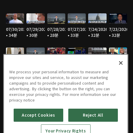
07/30/2026
07/29/2026
07/28/2026
07/27/2026
7/24/2026
7/23/2026
• 34분
• 30분
• 28분
• 33분
• 32분
• 32분
7/22/2026
7/21/2026
7/20/2026
7/17/2026
7/16/2026
7/15/2026
• 33분
• 32분
• 30분
• 30분
• 28분
• 31분
We process your personal information to measure and
improve our sites and service, to assist our marketing
campaigns and to provide personalised content and
advertising. By clicking the button on the right, you can
exercise your privacy rights. For more information see our
07/14/2026
07/13/2026
07/09/2026
07/08/2026
07/07/2026
07/06/2026
privacy notice
• 34분
• 33분
• 32분
• 32분
• 31분
• 32분
Accept Cookies
Reject All
Your Privacy Rights
07/02/2026
07/01/2026
06/30/2026
06/29/2026
06/26/2026
06/25/2026