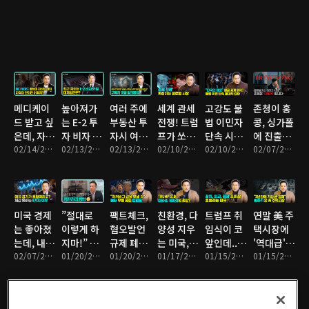
습니다
나는 6가
크 두고 엇
Alley', 존
절세를 위
백억을 쏟
지 이유
갈리는 여
청이 대신
해 우리가
아붓는 걸
론
가봤습니
꼭 알아야
까?
다ㅣ부티
하는 주요
크 호텔
내용은?
'Untitled
Hotel' /
메디케이
높아져가
여러 주에
세계 관세
고강도 불
존청이 홍
럭셔리 콘
드 받고 싶
는 E-2 투
부동산 투
전쟁! 트럼
법 이민자
콩, 싱가폴
도
은데, 자산
자 비자 거
자시 여러
프가 쏘아
단속 시작
에 진출한
'Freeman
이 많아 자
02/14/2025 • 16분
절률, 승인
02/13/2025 • 14분
법인? 법
02/13/2025 • 12분
올린 공에
02/10/2025 • 13분
된 미국,
02/10/2025 • 5분
이유 | 미
02/07/2025 • 10분
Residence'
격이 안될
받기 위해
인 대신 트
휘청이는
한국인도
국변호사
까 걱정될
반드시 확
러스트?
국제시장
붙잡혔
존청 브이
때 해결방
인해야 하
와이오밍
다... 술렁
로그
법 3가지
는 사항 10
법인?
이는 한인
미국 경제
”절대로
팩트체크,
친환경, 다
트럼프 취
연말 美 주
가지
사회
는 좋아졌
이렇게 하
혐오발언
양성 지우
임식이 코
택시장에
는데, 내
지마!” 내
규제 폐지
는 미국,
앞인데...
'역대급'
지갑은 왜
02/07/2025 • 8분
사회생활
01/20/2025 • 9분
한 메타,
01/20/2025 • 7분
뒤에서 미
01/17/2025 • 8분
리더, 외
01/15/2025 • 7분
빙하기가
01/15/2025 • 5분
이렇게 가
망치는 평
표현의 자
소짓는 중
교, 소통
찾아온 이
볍죠? 체
판관리 실
유 회복인
국?
부재로 절
유는?
감경기 나
수+만회할
가? 아니
망적 위기