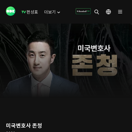
편성표
더보기
미국변호사 존청