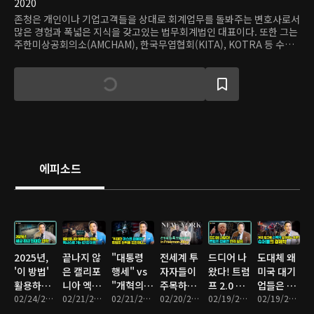
2020
존청은 개인이나 기업고객들을 상대로 회계업무를 돌봐주는 변호사로서
많은 경험과 폭넓은 지식을 갖고있는 법무회계법인 대표이다. 또한 그는
주한미상공회의소(AMCHAM), 한국무엽협회(KITA), KOTRA 등 수많
은 미국과 한국 사업 단체의 초청으로 경연에서 강의를 펼치고 있는 미주
변호사이다.
에피소드
2025년,
끝나지 않
"대통령
전세계 투
드디어 나
도대체 왜
'이 방법'
은 캘리포
행세" vs
자자들이
왔다! 트럼
미국 대기
활용하면
니아 엑소
"개혁의
주목하는
프 2.0 감
업들은 슈
세금 최대
02/24/2025 • 12분
더스... 텍
02/21/2025 • 7분
핵심 인
02/21/2025 • 9분
뉴욕
02/20/2025 • 20분
세방안 전
02/19/2025 • 15분
퍼볼 광고
02/19/2025 • 8분
한 돌려받
사스로 떠
재" 머스
'Freeman
격 발표.
한 번에 수