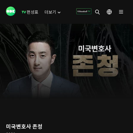
편성표
더보기
미국변호사 존청