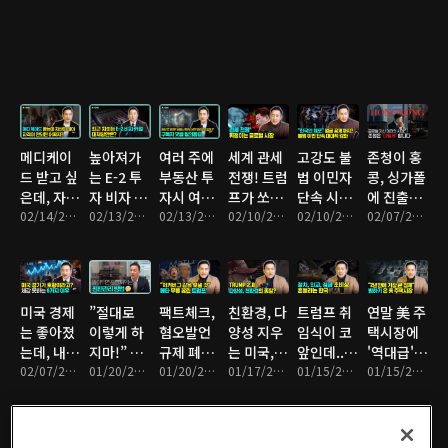
습니다
나는 6가
크 두고 엇
Alley', 존
절세를 위
백억을 쏟
지 이유
갈리는 여
청이 대신
해 우리가
아붓는 걸
론
가봤습니
꼭 알아야
까?
다ㅣ부티
하는 주요
크 호텔
내용은?
'Untitled
Hotel' /
메디케이
높아져가
여러 주에
세계 관세
고강도 불
존청이 홍
럭셔리 콘
드 받고 싶
는 E-2 투
부동산 투
전쟁! 트럼
법 이민자
콩, 싱가폴
도
은데, 자산
자 비자 거
자시 여러
프가 쏘아
단속 시작
에 진출한
'Freeman
이 많아 자
02/14/2025 • 16분
절률, 승인
02/13/2025 • 14분
법인? 법
02/13/2025 • 12분
올린 공에
02/10/2025 • 13분
된 미국,
02/10/2025 • 5분
이유 | 미
02/07/2025 • 10분
Residence'
격이 안될
받기 위해
인 대신 트
휘청이는
한국인도
국변호사
까 걱정될
반드시 확
러스트?
국제시장
붙잡혔
존청 브이
때 해결방
인해야 하
와이오밍
다... 술렁
로그
법 3가지
는 사항 10
법인?
이는 한인
미국 경제
”절대로
팩트체크,
친환경, 다
트럼프 취
연말 美 주
가지
사회
는 좋아졌
이렇게 하
혐오발언
양성 지우
임식이 코
택시장에
는데, 내
지마!” 내
규제 폐지
는 미국,
앞인데...
'역대급'
지갑은 왜
02/07/2025 • 8분
사회생활
01/20/2025 • 9분
한 메타,
01/20/2025 • 7분
뒤에서 미
01/17/2025 • 8분
리더, 외
01/15/2025 • 7분
빙하기가
01/15/2025 • 5분
이렇게 가
망치는 평
표현의 자
소짓는 중
교, 소통
찾아온 이
볍죠? 체
판관리 실
유 회복인
국?
부재로 절
유는?
감경기 나
수+만회할
가? 아니
망적 위기