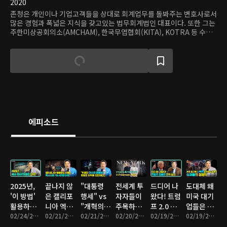
2020
존청은 개인이나 기업고객들을 상대로 회계업무를 돌봐주는 변호사로서
많은 경험과 폭넓은 지식을 갖고있는 법무회계법인 대표이다. 또한 그는
주한미상공회의소(AMCHAM), 한국무엽협회(KITA), KOTRA 등 수많
은 미국과 한국 사업 단체의 초청으로 경연에서 강의를 펼치고 있는 미주
변호사이다.
에피소드
2025년,
끝나지 않
"대통령
전세계 투
드디어 나
도대체 왜
'이 방법'
은 캘리포
행세" vs
자자들이
왔다! 트럼
미국 대기
활용하면
니아 엑소
"개혁의
주목하는
프 2.0 감
업들은 슈
세금 최대
02/24/2025 • 12분
더스... 텍
02/21/2025 • 7분
핵심 인
02/21/2025 • 9분
뉴욕
02/20/2025 • 20분
세방안 전
02/19/2025 • 15분
퍼볼 광고
02/19/2025 • 8분
한 돌려받
사스로 떠
재" 머스
'Freeman
격 발표.
한 번에 수