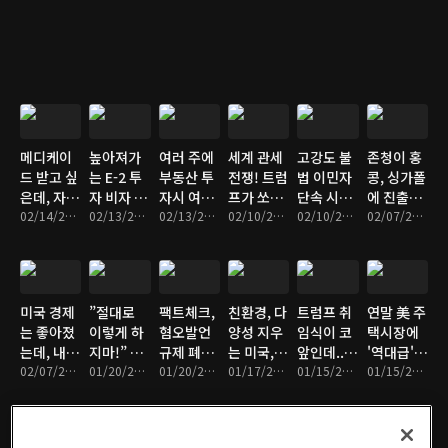
습니다
나는 6가
크 두고 엇
Alley', 존
절세를 위
백억을 쏟
지 이유
갈리는 여
청이 대신
해 우리가
아붓는 걸
론
가봤습니
꼭 알아야
까?
다ㅣ부티
하는 주요
크 호텔
내용은?
'Untitled
Hotel' /
메디케이
높아져가
여러 주에
세계 관세
고강도 불
존청이 홍
럭셔리 콘
드 받고 싶
는 E-2 투
부동산 투
전쟁! 트럼
법 이민자
콩, 싱가폴
도
은데, 자산
자 비자 거
자시 여러
프가 쏘아
단속 시작
에 진출한
'Freeman
이 많아 자
02/14/2025 • 16분
절률, 승인
02/13/2025 • 14분
법인? 법
02/13/2025 • 12분
올린 공에
02/10/2025 • 13분
된 미국,
02/10/2025 • 5분
이유 | 미
02/07/2025 • 10분
Residence'
격이 안될
받기 위해
인 대신 트
휘청이는
한국인도
국변호사
까 걱정될
반드시 확
러스트?
국제시장
붙잡혔
존청 브이
때 해결방
인해야 하
와이오밍
다... 술렁
로그
법 3가지
는 사항 10
법인?
이는 한인
미국 경제
”절대로
팩트체크,
친환경, 다
트럼프 취
연말 美 주
가지
사회
는 좋아졌
이렇게 하
혐오발언
양성 지우
임식이 코
택시장에
는데, 내
지마!” 내
규제 폐지
는 미국,
앞인데...
'역대급'
지갑은 왜
02/07/2025 • 8분
사회생활
01/20/2025 • 9분
한 메타,
01/20/2025 • 7분
뒤에서 미
01/17/2025 • 8분
리더, 외
01/15/2025 • 7분
빙하기가
01/15/2025 • 5분
이렇게 가
망치는 평
표현의 자
소짓는 중
교, 소통
찾아온 이
볍죠? 체
판관리 실
유 회복인
국?
부재로 절
유는?
감경기 나
수+만회할
가? 아니
망적 위기