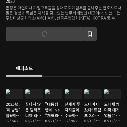
2020
존청은 개인이나 기업고객들을 상대로 회계업무를 돌봐주는 변호사로서
많은 경험과 폭넓은 지식을 갖고있는 법무회계법인 대표이다. 또한 그는
주한미상공회의소(AMCHAM), 한국무엽협회(KITA), KOTRA 등 수많
은 미국과 한국 사업 단체의 초청으로 경연에서 강의를 펼치고 있는 미주
변호사이다.
에피소드
2025년,
끝나지 않
"대통령
전세계 투
드디어 나
도대체 왜
'이 방법'
은 캘리포
행세" vs
자자들이
왔다! 트럼
미국 대기
활용하면
니아 엑소
"개혁의
주목하는
프 2.0 감
업들은 슈
세금 최대
02/24/2025 • 12분
더스... 텍
02/21/2025 • 7분
핵심 인
02/21/2025 • 9분
뉴욕
02/20/2025 • 20분
세방안 전
02/19/2025 • 15분
퍼볼 광고
02/19/2025 • 8분
한 돌려받
사스로 떠
재" 머스
'Freeman
격 발표.
한 번에 수