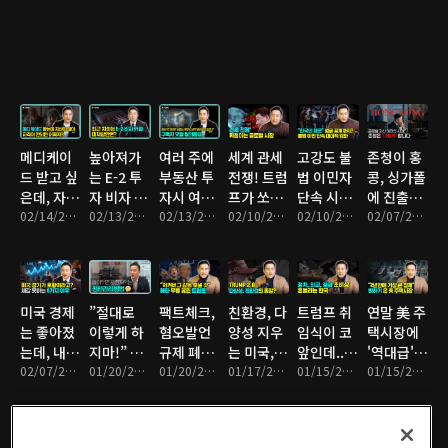
습니다
나는 6가
크 두고 엇
Alley', 존
절세를 위
백억을 쏟
지 이유
갈리는 여
청이 대신
해 우리가
아붓는 걸
론
가봤습니
꼭 알아야
까?
다ㅣ부티
하는 주요
크 호텔
내용은?
'Untitled
Hotel' /
메디케이
높아져가
여러 주에
세계 관세
고강도 불
존청이 홍
럭셔리 콘
드 받고 싶
는 E-2 투
부동산 투
전쟁! 트럼
법 이민자
콩, 싱가폴
도
은데, 자산
자 비자 거
자시 여러
프가 쏘아
단속 시작
에 진출한
'Freeman
이 많아 자
02/14/2025 • 16분
절률, 승인
02/13/2025 • 14분
법인? 법
02/13/2025 • 12분
올린 공에
02/10/2025 • 13분
된 미국,
02/10/2025 • 5분
이유 | 미
02/07/2025 • 10분
Residence'
격이 안될
받기 위해
인 대신 트
휘청이는
한국인도
국변호사
까 걱정될
반드시 확
러스트?
국제시장
붙잡혔
존청 브이
때 해결방
인해야 하
와이오밍
다... 술렁
로그
법 3가지
는 사항 10
법인?
이는 한인
미국 경제
”절대로
팩트체크,
친환경, 다
트럼프 취
연말 美 주
가지
사회
는 좋아졌
이렇게 하
혐오발언
양성 지우
임식이 코
택시장에
는데, 내
지마!” 내
규제 폐지
는 미국,
앞인데...
'역대급'
지갑은 왜
02/07/2025 • 8분
사회생활
01/20/2025 • 9분
한 메타,
01/20/2025 • 7분
뒤에서 미
01/17/2025 • 8분
리더, 외
01/15/2025 • 7분
빙하기가
01/15/2025 • 5분
이렇게 가
망치는 평
표현의 자
소짓는 중
교, 소통
찾아온 이
볍죠? 체
판관리 실
유 회복인
국?
부재로 절
유는?
감경기 나
수+만회할
가? 아니
망적 위기