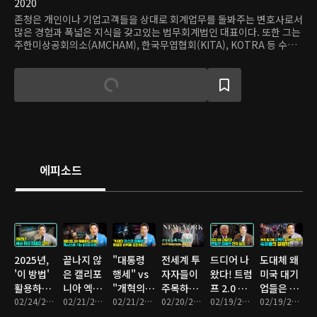
2020
존청은 개인이나 기업고객들을 상대로 회계업무를 돌봐주는 변호사로서
많은 경험과 폭넓은 지식을 갖고있는 법무회계법인 대표이다. 또한 그는
주한미상공회의소(AMCHAM), 한국무엽협회(KITA), KOTRA 등 수많
은 미국과 한국 사업 단체의 초청으로 경연에서 강의를 펼치고 있는 미주
변호사이다.
에피소드
2025년,
끝나지 않
"대통령
전세계 투
드디어 나
도대체 왜
'이 방법'
은 캘리포
행세" vs
자자들이
왔다! 트럼
미국 대기
활용하면
니아 엑소
"개혁의
주목하는
프 2.0 감
업들은 슈
세금 최대
02/24/2025 • 12분
더스... 텍
02/21/2025 • 7분
핵심 인
02/21/2025 • 9분
뉴욕
02/20/2025 • 20분
세방안 전
02/19/2025 • 15분
퍼볼 광고
02/19/2025 • 8분
한 돌려받
사스로 떠
재" 머스
'Freeman
격 발표.
한 번에 수