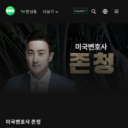
편성표
더보기
미국변호사 존청