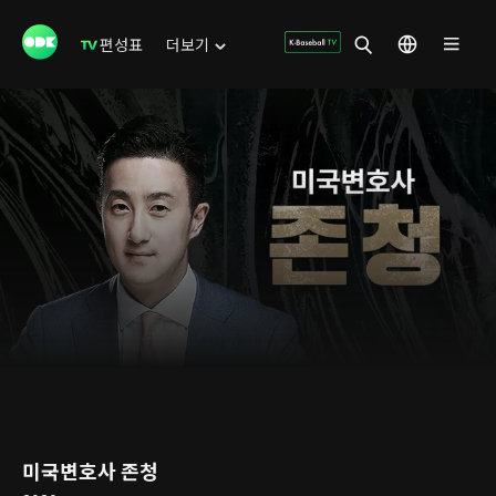
편성표
더보기
미국변호사 존청