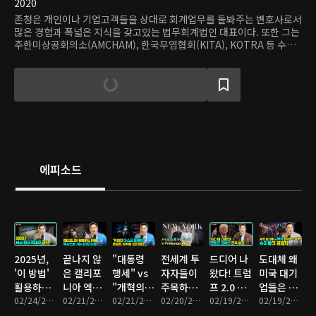
2020
존청은 개인이나 기업고객들을 상대로 회계업무를 돌봐주는 변호사로서
많은 경험과 폭넓은 지식을 갖고있는 법무회계법인 대표이다. 또한 그는
주한미상공회의소(AMCHAM), 한국무엽협회(KITA), KOTRA 등 수많
은 미국과 한국 사업 단체의 초청으로 경연에서 강의를 펼치고 있는 미주
변호사이다.
에피소드
2025년,
끝나지 않
"대통령
전세계 투
드디어 나
도대체 왜
'이 방법'
은 캘리포
행세" vs
자자들이
왔다! 트럼
미국 대기
활용하면
니아 엑소
"개혁의
주목하는
프 2.0 감
업들은 슈
세금 최대
02/24/2025 • 12분
더스... 텍
02/21/2025 • 7분
핵심 인
02/21/2025 • 9분
뉴욕
02/20/2025 • 20분
세방안 전
02/19/2025 • 15분
퍼볼 광고
02/19/2025 • 8분
한 돌려받
사스로 떠
재" 머스
'Freeman
격 발표.
한 번에 수