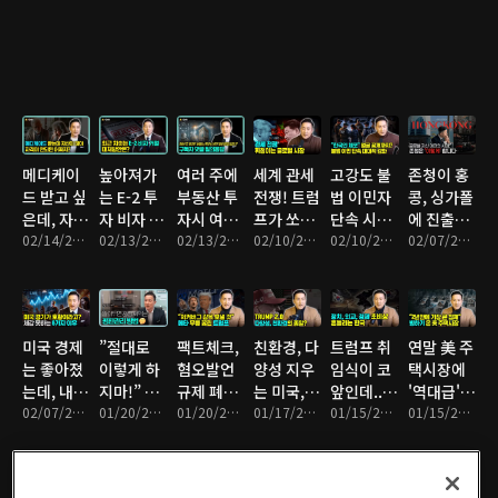
습니다
나는 6가
크 두고 엇
Alley', 존
절세를 위
백억을 쏟
지 이유
갈리는 여
청이 대신
해 우리가
아붓는 걸
론
가봤습니
꼭 알아야
까?
다ㅣ부티
하는 주요
크 호텔
내용은?
'Untitled
Hotel' /
메디케이
높아져가
여러 주에
세계 관세
고강도 불
존청이 홍
럭셔리 콘
드 받고 싶
는 E-2 투
부동산 투
전쟁! 트럼
법 이민자
콩, 싱가폴
도
은데, 자산
자 비자 거
자시 여러
프가 쏘아
단속 시작
에 진출한
'Freeman
이 많아 자
02/14/2025 • 16분
절률, 승인
02/13/2025 • 14분
법인? 법
02/13/2025 • 12분
올린 공에
02/10/2025 • 13분
된 미국,
02/10/2025 • 5분
이유 | 미
02/07/2025 • 10분
Residence'
격이 안될
받기 위해
인 대신 트
휘청이는
한국인도
국변호사
까 걱정될
반드시 확
러스트?
국제시장
붙잡혔
존청 브이
때 해결방
인해야 하
와이오밍
다... 술렁
로그
법 3가지
는 사항 10
법인?
이는 한인
미국 경제
”절대로
팩트체크,
친환경, 다
트럼프 취
연말 美 주
가지
사회
는 좋아졌
이렇게 하
혐오발언
양성 지우
임식이 코
택시장에
는데, 내
지마!” 내
규제 폐지
는 미국,
앞인데...
'역대급'
지갑은 왜
02/07/2025 • 8분
사회생활
01/20/2025 • 9분
한 메타,
01/20/2025 • 7분
뒤에서 미
01/17/2025 • 8분
리더, 외
01/15/2025 • 7분
빙하기가
01/15/2025 • 5분
이렇게 가
망치는 평
표현의 자
소짓는 중
교, 소통
찾아온 이
볍죠? 체
판관리 실
유 회복인
국?
부재로 절
유는?
감경기 나
수+만회할
가? 아니
망적 위기