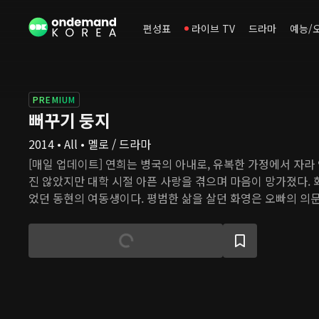
편성표
라이브 TV
드라마
예능/
PREMIUM
뻐꾸기 둥지
2014 • All • 멜로 / 드라마
[매일 업데이트] 연희는 병국의 아내로, 유복한 가정에서 자라
진 않았지만 대학 시절 아픈 사랑을 겪으며 마음이 망가졌다.
었던 동현의 여동생이다. 평범한 삶을 살던 화영은 오빠의 의문
탄 나며 온갖 고난을 겪는다. 불임 진단을 받은 연희가 대리모
결심하면서 두 여자의 얽히고설킨 관계와 복수, 비밀의 이야기