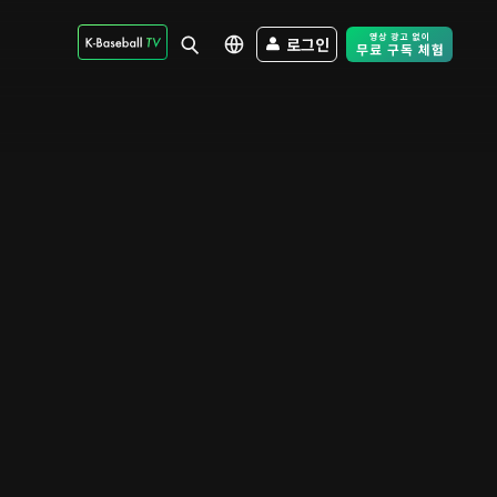
로그인
Free Trial - Sk