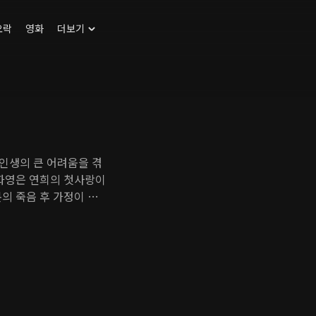
오락
영화
더보기
 인생의 큰 어려움을 겪
 화영은 연희의 첫사랑이
의 죽음 후 가정이 파
를 통해 아들을 낳기로
가 시작된다.