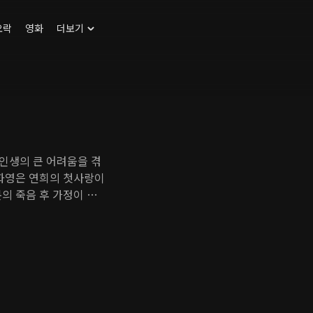
오락
영화
더보기
 인생의 큰 어려움을 겪
 화영은 연희의 첫사랑이
의 죽음 후 가정이 파
를 통해 아들을 낳기로
가 시작된다.