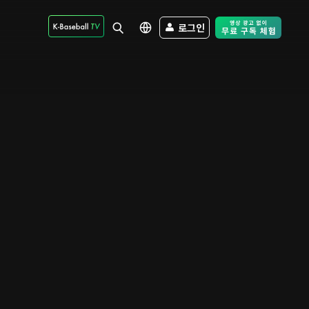
로그인
Free Trial - Sk