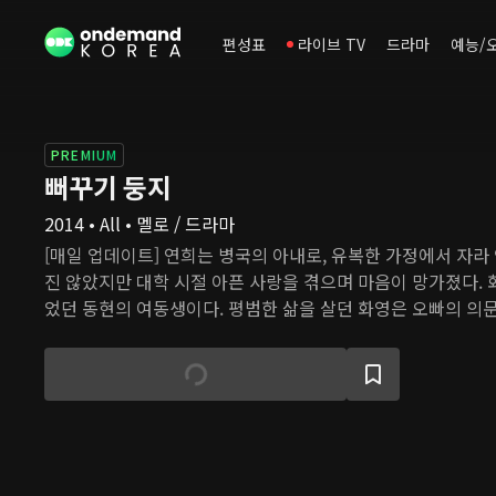
편성표
라이브 TV
드라마
예능/
PREMIUM
뻐꾸기 둥지
2014 • All • 멜로 / 드라마
[매일 업데이트] 연희는 병국의 아내로, 유복한 가정에서 자라
진 않았지만 대학 시절 아픈 사랑을 겪으며 마음이 망가졌다.
었던 동현의 여동생이다. 평범한 삶을 살던 화영은 오빠의 의문
탄 나며 온갖 고난을 겪는다. 불임 진단을 받은 연희가 대리모
결심하면서 두 여자의 얽히고설킨 관계와 복수, 비밀의 이야기