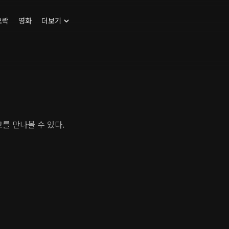
오락
영화
더보기
를 만나볼 수 있다.