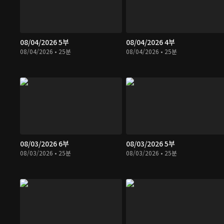
08/04/2026 5부
08/04/2026 4부
08/04/2026 • 25분
08/04/2026 • 25분
08/03/2026 6부
08/03/2026 5부
08/03/2026 • 25분
08/03/2026 • 25분