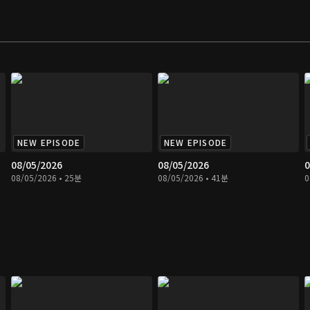
NEW EPISODE
NEW EPISODE
08/05/2026
08/05/2026
0
08/05/2026 • 25분
08/05/2026 • 41분
0