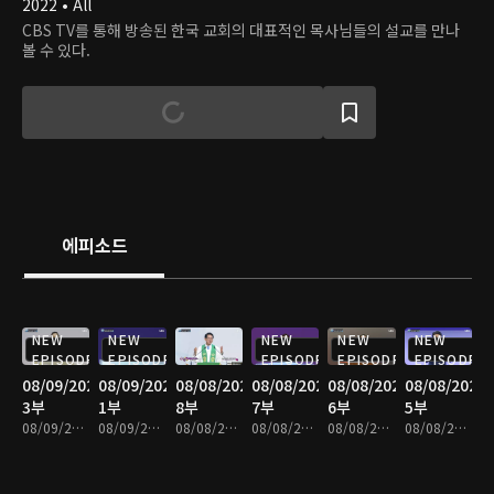
2022 • All
CBS TV를 통해 방송된 한국 교회의 대표적인 목사님들의 설교를 만나
볼 수 있다.
에피소드
NEW
NEW
NEW
NEW
NEW
EPISODE
EPISODE
EPISODE
EPISODE
EPISODE
08/09/2026
08/09/2026
08/08/2026
08/08/2026
08/08/2026
08/08/2026
3부
1부
8부
7부
6부
5부
08/09/2026 • 25분
08/09/2026 • 25분
08/08/2026 • 25분
08/08/2026 • 25분
08/08/2026 • 25분
08/08/2026 • 25분