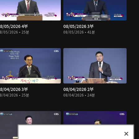
8/05/2026 4부
08/05/2026 3부
8/05/2026 • 25분
08/05/2026 • 41분
8/04/2026 3부
08/04/2026 2부
8/04/2026 • 25분
08/04/2026 • 24분