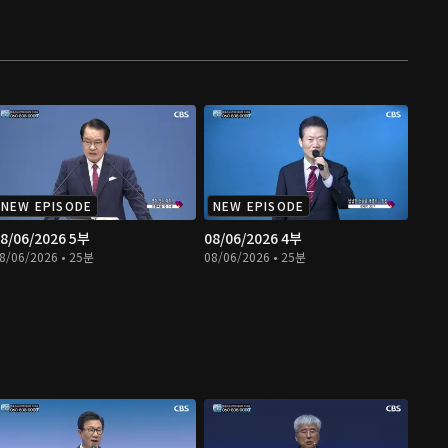
NEW EPISODE
NEW EPISODE
8/06/2026 5부
08/06/2026 4부
8/06/2026 • 25분
08/06/2026 • 25분