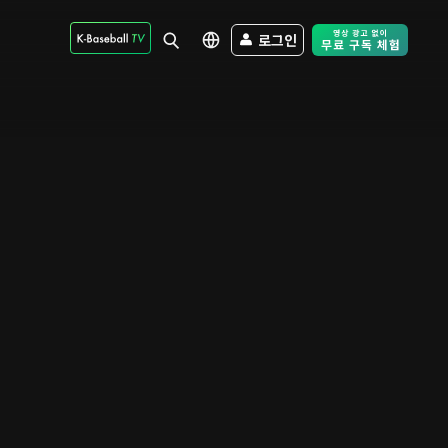
로그인
Free Trial - Sk