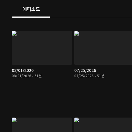
에피소드
08/01/2026
07/25/2026
08/01/2026 • 51분
07/25/2026 • 51분