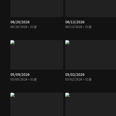
06/20/2026
06/13/2026
06/20/2026 • 51분
06/13/2026 • 51분
05/09/2026
05/02/2026
05/09/2026 • 51분
05/02/2026 • 51분