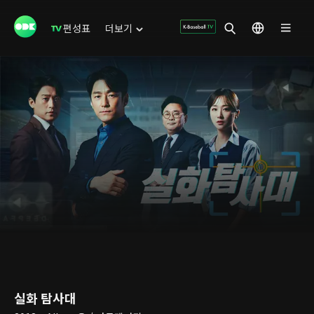
편성표
더보기
실화 탐사대