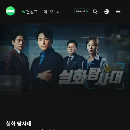
편성표
더보기
실화 탐사대