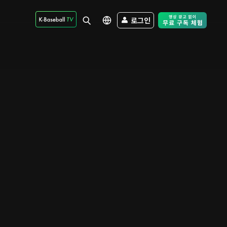
로그인
Free Trial - Sk