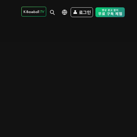
로그인
Free Trial - Sk