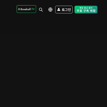
로그인
Free Trial - Sk