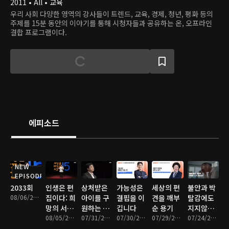
2011 • All • 교육
우리 사회 다양한 영역의 강사들이 트렌드, 교육, 경제, 청년, 평화 등의
주제를 15분 동안의 이야기를 통해 시청자들과 공유하는 온, 오프라인
결합 프로그램이다.
에피소드
NEW
EPISODE
2033회
인생은 편
상처받은
가능성은
세상의 편
불안과 박
08/06/2026 • 17분
집이다: 희
아이를 구
결핍을 이
견을 깨부
탈감에도
망의 서사
원하는 어
깁니다
순 용기
지지않는
다시 쓰기
08/05/2026 • 16분
른의 기술
07/31/2026 • 16분
07/30/2026 • 17분
07/29/2026 • 16분
마음 관리
07/24/2026 • 17분