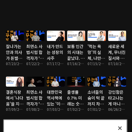
잘나가는
최연소 사
내가 만드
보통 인간
'먹는 욕
새로운 세
안과 의사
법시험 합
는 성장의
의 시대는
망'의 실
계, 무너진
가 돈벌이
격자가 '1
사주
끝났다. 플
체, 나만의
질서와 우
대신 선택
07/23/2026 • 16분
등'을 그만
07/22/2026 • 16분
07/17/2026 • 16분
러스 휴먼
07/16/2026 • 15분
식탁 주권
07/15/2026 • 17분
리의 선택
07/10/2026 • 16분
한 '이것'
둔 이유
으로 사는
을 설계하
법
라
결혼식장
최연소 사
대한민국
출생률
소녀들의
강인함은
에서 '나다
법시험 합
역사책에
0.7% 미
숨이 턱 끝
타고나는
움'을 지키
격자가 '1
있는 '이상
래는 숫자
까지 차오
게 아니라,
는 방법
07/09/2026 • 17분
등'을 그만
07/08/2026 • 16분
한 빈칸'!?
07/03/2026 • 17분
가 아닌 풍
07/02/2026 • 16분
르도록 달
07/01/2026 • 16분
살아내는
06/26/2026 • 16분
둔 이유
경에 달렸
려야하는
것이다
다
이유