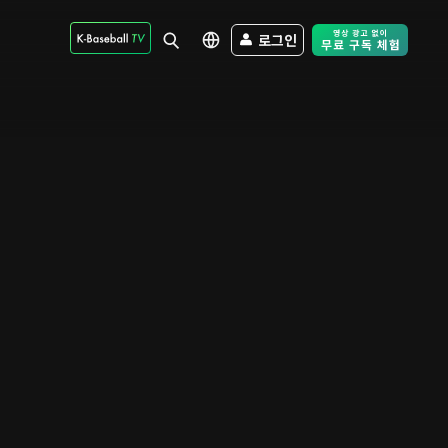
로그인
Free Trial - Sk