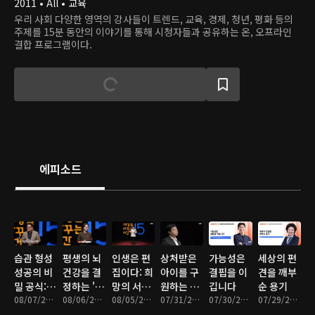
2011 • All • 교육
우리 사회 다양한 영역의 강사들이 트렌드, 교육, 경제, 청년, 평화 등의
주제를 15분 동안의 이야기를 통해 시청자들과 공유하는 온, 오프라인
결합 프로그램이다.
에피소드
습관 형성
평생의 뇌
인생은 편
상처받은
가능성은
세상의 편
성공의 비
건강을 결
집이다: 희
아이를 구
결핍을 이
견을 깨부
밀 공식: If,
정하는 '이
망의 서사
원하는 어
깁니다
순 용기
Then,
08/07/2026 • 17분
것'의 나이
08/06/2026 • 17분
다시 쓰기
08/05/2026 • 16분
른의 기술
07/31/2026 • 16분
07/30/2026 • 17분
07/29/2026 • 16분
When