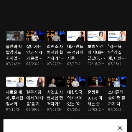
불안과 박
잘나가는
최연소 사
내가 만드
보통 인간
'먹는 욕
탈감에도
안과 의사
법시험 합
는 성장의
의 시대는
망'의 실
지지않는
가 돈벌이
격자가 '1
사주
끝났다. 플
체, 나만의
마음 관리
07/24/2026 • 17분
대신 선택
07/23/2026 • 16분
등'을 그만
07/22/2026 • 16분
07/17/2026 • 16분
러스 휴먼
07/16/2026 • 15분
식탁 주권
07/15/2026 • 17분
한 '이것'
둔 이유
으로 사는
을 설계하
법
라
새로운 세
결혼식장
최연소 사
대한민국
출생률
소녀들의
계, 무너진
에서 '나다
법시험 합
역사책에
0.7% 미
숨이 턱 끝
질서와 우
움'을 지키
격자가 '1
있는 '이상
래는 숫자
까지 차오
리의 선택
07/10/2026 • 16분
는 방법
07/09/2026 • 17분
등'을 그만
07/08/2026 • 16분
한 빈칸'!?
07/03/2026 • 17분
가 아닌 풍
07/02/2026 • 16분
르도록 달
07/01/2026 • 16분
둔 이유
경에 달렸
려야하는
다
이유