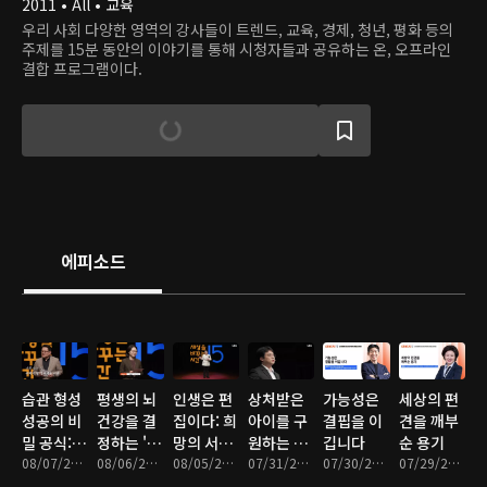
2011 • All • 교육
우리 사회 다양한 영역의 강사들이 트렌드, 교육, 경제, 청년, 평화 등의
주제를 15분 동안의 이야기를 통해 시청자들과 공유하는 온, 오프라인
결합 프로그램이다.
에피소드
습관 형성
평생의 뇌
인생은 편
상처받은
가능성은
세상의 편
성공의 비
건강을 결
집이다: 희
아이를 구
결핍을 이
견을 깨부
밀 공식: If,
정하는 '이
망의 서사
원하는 어
깁니다
순 용기
Then,
08/07/2026 • 17분
것'의 나이
08/06/2026 • 17분
다시 쓰기
08/05/2026 • 16분
른의 기술
07/31/2026 • 16분
07/30/2026 • 17분
07/29/2026 • 16분
When