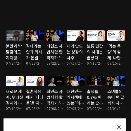
불안과 박
잘나가는
최연소 사
내가 만드
보통 인간
'먹는 욕
탈감에도
안과 의사
법시험 합
는 성장의
의 시대는
망'의 실
지지않는
가 돈벌이
격자가 '1
사주
끝났다. 플
체, 나만의
마음 관리
07/24/2026 • 17분
대신 선택
07/23/2026 • 16분
등'을 그만
07/22/2026 • 16분
07/17/2026 • 16분
러스 휴먼
07/16/2026 • 15분
식탁 주권
07/15/2026 • 17분
한 '이것'
둔 이유
으로 사는
을 설계하
법
라
새로운 세
결혼식장
최연소 사
대한민국
출생률
소녀들의
계, 무너진
에서 '나다
법시험 합
역사책에
0.7% 미
숨이 턱 끝
질서와 우
움'을 지키
격자가 '1
있는 '이상
래는 숫자
까지 차오
리의 선택
07/10/2026 • 16분
는 방법
07/09/2026 • 17분
등'을 그만
07/08/2026 • 16분
한 빈칸'!?
07/03/2026 • 17분
가 아닌 풍
07/02/2026 • 16분
르도록 달
07/01/2026 • 16분
둔 이유
경에 달렸
려야하는
다
이유