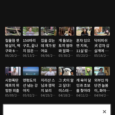
철물점 셋
150마리
집을 샀는
개 돌보는
혼자 있으
닥터피쉬
방살이, 백
구조, 끝나
데 개가 왔
토끼 엄마
면 지옥,
犬 감자 삽
구와 6남
지 않은 전
어요
와 알파카
11살 밥통
살개에 빠
매
06/20/2026 • 48분
쟁
06/13/2026 • 46분
06/06/2026 • 46분
아빠
05/30/2026 • 47분
이
05/23/2026 • 48분
진 영국 신
05/16/2026 • 47분
사
시한폭탄
연평도의
지리산 스
그 犬이 알
개 육아 달
외부인 차
제프의 위
선 넘는 강
님과 껌딱
고 싶다!
인과 초보
단견 늘봄
험한 외출
아지
지 보리
미스터리
를 찾아라
이, 화야의
05/09/2026 • 47분
05/02/2026 • 47분
04/25/2026 • 47분
견 우동 &
04/18/2026 • 47분
04/11/2026 • 47분
수상한 외
04/04/2026 • 47분
흑당
출