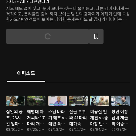
2015 • All • 다큐멘터리
시도 때도 없이 짖고, 눈에 보이는 것은 다 물어뜯고, 다른 강아지에게 공
격적이고, 분리불안 증세 까지 보이는 당신의 강아지가 이해가 안돼 속상
한가요? 반려견들이 보이는 다양한 문제는 어느 날 갑자기 나타나는 것
이 아닙니다. 사람들과 마찬가지로 함께 성장하고 살아가면서 주위 환경
과 시시각각 일어나는 주변환경의 변화, 그리고 가족들의 행동 하나하나
에도 큰 영향을 받습니다. 당신의 강아지가 문제행동을 보인다면 보호자
의 일상적인 행동에 어떤 잘못이 있는지 먼저 살펴보아야 합니다.
에피소드
집안의 공
해병대 아
스님 바라
산골 부부
미용실 천
청년 이장
포, 23시
저씨와 17
기 해초 vs
와 41마리
재견 vs 승
님네 개들
간 입마개
마리 개병
예민 폭발
대가족
마장 반항
의 이중생
견 샴푸
08/01/2026 • 46분
대
07/25/2026 • 47분
견 팽이
07/18/2026 • 48분
07/11/2026 • 47분
견
07/04/2026 • 47분
활
06/27/2026 • 47분