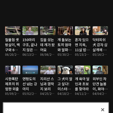
철물점 셋
150마리
집을 샀는
개 돌보는
혼자 있으
닥터피쉬
방살이, 백
구조, 끝나
데 개가 왔
토끼 엄마
면 지옥,
犬 감자 삽
구와 6남
지 않은 전
어요
와 알파카
11살 밥통
살개에 빠
매
06/20/2026 • 48분
쟁
06/13/2026 • 46분
06/06/2026 • 46분
아빠
05/30/2026 • 47분
이
05/23/2026 • 48분
진 영국 신
05/16/2026 • 47분
사
시한폭탄
연평도의
지리산 스
그 犬이 알
개 육아 달
외부인 차
제프의 위
선 넘는 강
님과 껌딱
고 싶다!
인과 초보
단견 늘봄
험한 외출
아지
지 보리
미스터리
를 찾아라
이, 화야의
05/09/2026 • 47분
05/02/2026 • 47분
04/25/2026 • 47분
견 우동 &
04/18/2026 • 47분
04/11/2026 • 47분
수상한 외
04/04/2026 • 47분
흑당
출