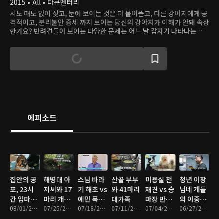
2015 • All • 다큐멘터리
시도 때도 없이 짖고, 눈에 보이는 것은 다 물어뜯고, 다른 강아지에게 공
격적이고, 분리불안 증세 까지 보이는 당신의 강아지가 이해가 안돼 속상
한가요? 반려견들이 보이는 다양한 문제는 어느 날 갑자기 나타나는 것
이 아닙니다. 사람들과 마찬가지로 함께 성장하고 살아가면서 주위 환경
과 시시각각 일어나는 주변환경의 변화, 그리고 가족들의 행동 하나하나
에도 큰 영향을 받습니다. 당신의 강아지가 문제행동을 보인다면 보호자
의 일상적인 행동에 어떤 잘못이 있는지 먼저 살펴보아야 합니다.
에피소드
집안의 공
해병대 아
스님 바라
산골 부부
미용실 천
청년 이장
포, 23시
저씨와 17
기 해초 vs
와 41마리
재견 vs 승
님네 개들
간 입마개
마리 개병
예민 폭발
대가족
마장 반항
의 이중생
견 샴푸
08/01/2026 • 46분
대
07/25/2026 • 47분
견 팽이
07/18/2026 • 48분
07/11/2026 • 47분
견
07/04/2026 • 47분
활
06/27/2026 • 47분