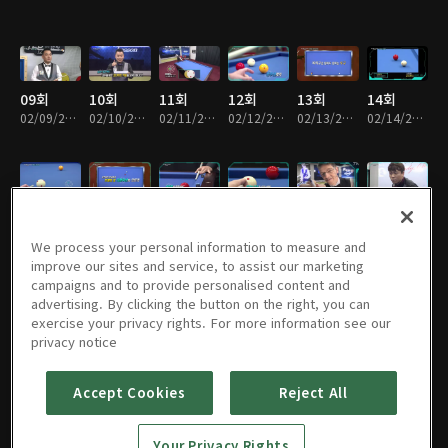
09회
10회
11회
12회
13회
14회
02/09/2017 • 24분
02/10/2017 • 26분
02/11/2017 • 26분
02/12/2017 • 23분
02/13/2017 • 25분
02/14/2017 • 24분
15회
16회
17회
18회
19회
20회
02/15/2017 • 25분
02/16/2017 • 23분
02/17/2017 • 24분
02/18/2017 • 24분
02/19/2017 • 23분
02/20/2017 • 25분
We process your personal information to measure and
improve our sites and service, to assist our marketing
campaigns and to provide personalised content and
advertising. By clicking the button on the right, you can
exercise your privacy rights. For more information see our
21회
22회
23회
24회
25회
26회
privacy notice
02/21/2017 • 24분
02/22/2017 • 25분
02/23/2017 • 26분
02/24/2017 • 25분
02/25/2017 • 24분
02/26/2017 • 24분
Accept Cookies
Reject All
27회
28회
29회
30회
31회
32회
Your Privacy Rights