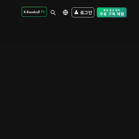
로그인
Free Trial - Sk