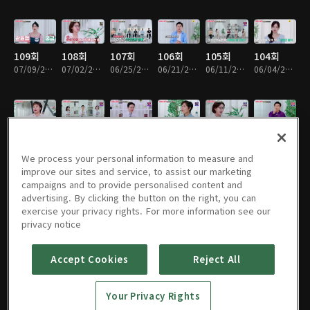
109회
108회
107회
106회
105회
104회
07/09/2026 • 45분
07/02/2026 • 45분
06/25/2026 • 45분
06/21/2026 • 45분
06/11/2026 • 45분
06/04/2026 • 45분
103회
102회
101회
100회
99회
98회
05/28/2026 • 45분
05/21/2026 • 45분
05/14/2026 • 45분
05/07/2026 • 45분
04/30/2026 • 45분
04/23/2026 • 45분
We process your personal information to measure and
improve our sites and service, to assist our marketing
campaigns and to provide personalised content and
advertising. By clicking the button on the right, you can
exercise your privacy rights. For more information see our
97회
96회
95회
94회
93회
92회
privacy notice
04/16/2026 • 45분
04/09/2026 • 45분
04/02/2026 • 45분
03/26/2026 • 45분
03/19/2026 • 45분
03/12/2026 • 45분
Accept Cookies
Reject All
91회
90회
89회
88회
87회
86회
Your Privacy Rights
03/05/2026 • 40분
02/26/2026 • 45분
02/19/2026 • 45분
02/12/2026 • 45분
02/05/2026 • 45분
01/29/2026 • 45분