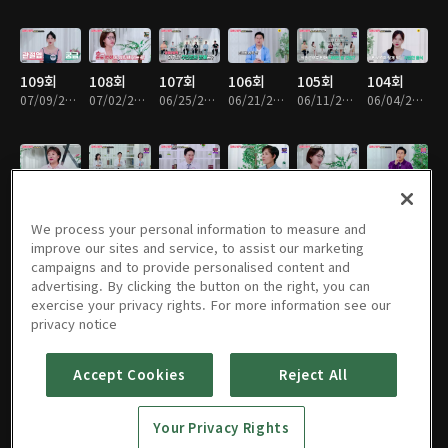
109회
108회
107회
106회
105회
104회
07/09/2026 • 45분
07/02/2026 • 45분
06/25/2026 • 45분
06/21/2026 • 45분
06/11/2026 • 45분
06/04/2026 • 45분
103회
102회
101회
100회
99회
98회
05/28/2026 • 45분
05/21/2026 • 45분
05/14/2026 • 45분
05/07/2026 • 45분
04/30/2026 • 45분
04/23/2026 • 45분
We process your personal information to measure and
improve our sites and service, to assist our marketing
campaigns and to provide personalised content and
advertising. By clicking the button on the right, you can
exercise your privacy rights. For more information see our
97회
96회
95회
94회
93회
92회
privacy notice
04/16/2026 • 45분
04/09/2026 • 45분
04/02/2026 • 45분
03/26/2026 • 45분
03/19/2026 • 45분
03/12/2026 • 45분
Accept Cookies
Reject All
91회
90회
89회
88회
87회
86회
Your Privacy Rights
03/05/2026 • 40분
02/26/2026 • 45분
02/19/2026 • 45분
02/12/2026 • 45분
02/05/2026 • 45분
01/29/2026 • 45분