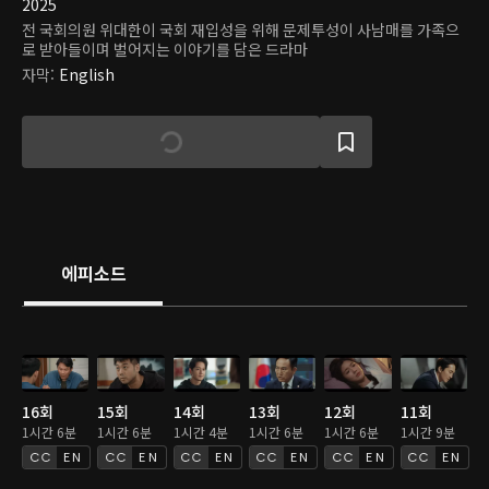
2025
전 국회의원 위대한이 국회 재입성을 위해 문제투성이 사남매를 가족으
로 받아들이며 벌어지는 이야기를 담은 드라마
자막
:
English
에피소드
16회
15회
14회
13회
12회
11회
1시간 6분
1시간 6분
1시간 4분
1시간 6분
1시간 6분
1시간 9분
EN
EN
EN
EN
EN
EN