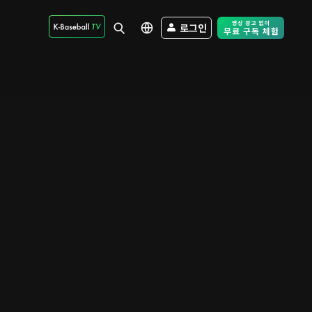
로그인
Free Trial - Sk