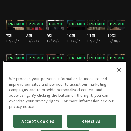
PREMIUM
PREMIUM
PREMIUM
PREMIUM
PREMIUM
PREMIUM
7회
8회
9회
10회
11회
12회
12/23/2025 • 29분
12/24/2025 • 29분
12/25/2025 • 29분
12/26/2025 • 29분
12/29/2025 • 30분
12/30/2025 • 29분
PREMIUM
PREMIUM
PREMIUM
PREMIUM
PREMIUM
PREMIUM
13회
14회
15회
16회
17회
18회
12/31/2025 • 30분
01/01/2026 • 28분
01/02/2026 • 29분
01/05/2026 • 30분
01/06/2026 • 29분
01/07/2026 • 29분
We process your personal information to measure and
improve our sites and service, to assist our marketing
campaigns and to provide personalised content and
PREMIUM
PREMIUM
PREMIUM
PREMIUM
PREMIUM
PREMIUM
advertising. By clicking the button on the right, you can
exercise your privacy rights. For more information see our
19회
20회
21회
22회
23회
24회
privacy notice
01/08/2026 • 28분
01/09/2026 • 27분
01/12/2026 • 29분
01/13/2026 • 30분
01/14/2026 • 30분
01/15/2026 • 29분
Accept Cookies
Reject All
PREMIUM
PREMIUM
PREMIUM
PREMIUM
PREMIUM
PREMIUM